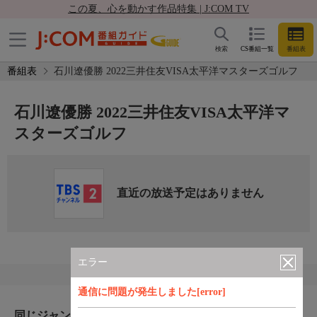
この夏、心を動かす作品特集 | J:COM TV
検索
CS番組一覧
番組表
番組表
石川遼優勝 2022三井住友VISA太平洋マスターズゴルフ
石川遼優勝 2022三井住友VISA太平洋マ
スターズゴルフ
直近の放送予定はありません
エラー
通信に問題が発生しました[error]
同じジャンルのおすすめ番組