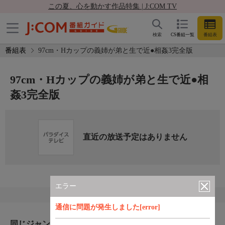
この夏、心を動かす作品特集 | J:COM TV
検索
CS番組一覧
番組表
番組表
97cm・Hカップの義姉が弟と生で近●相姦3完全版
97cm・Hカップの義姉が弟と生で近●相
姦3完全版
直近の放送予定はありません
エラー
通信に問題が発生しました[error]
同じジャンルのおすすめ番組