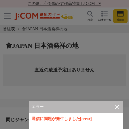
この夏、心を動かす作品特集 | J:COM TV
検索
CS番組一覧
番組表
番組表
食JAPAN 日本酒発祥の地
食JAPAN 日本酒発祥の地
直近の放送予定はありません
エラー
通信に問題が発生しました[error]
同じジャンルのおすすめ番組