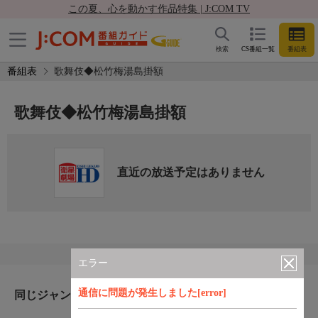
この夏、心を動かす作品特集 | J:COM TV
検索
CS番組一覧
番組表
番組表
歌舞伎◆松竹梅湯島掛額
歌舞伎◆松竹梅湯島掛額
直近の放送予定はありません
エラー
通信に問題が発生しました[error]
同じジャンルのおすすめ番組