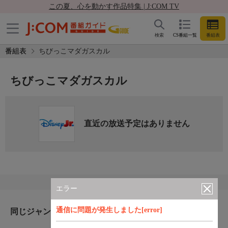
この夏、心を動かす作品特集 | J:COM TV
検索
CS番組一覧
番組表
番組表
ちびっこマダガスカル
ちびっこマダガスカル
直近の放送予定はありません
エラー
通信に問題が発生しました[error]
同じジャンルのおすすめ番組