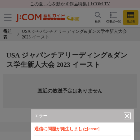
この夏、心を動かす作品特集 | J:COM TV
検索
CS番組一覧
番組表
番組
USA ジャパンチアリーディング&ダンス学生新人大会
表
2023 イースト
USA ジャパンチアリーディング&ダン
ス学生新人大会 2023 イースト
直近の放送予定はありません
エラー
通信に問題が発生しました[error]