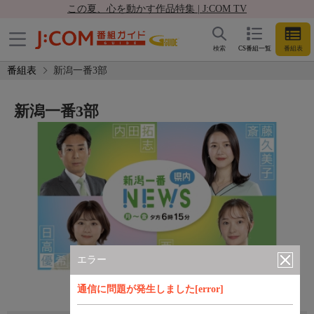
この夏、心を動かす作品特集 | J:COM TV
検索
CS番組一覧
番組表
番組表
新潟一番3部
新潟一番3部
エラー
通信に問題が発生しました[error]