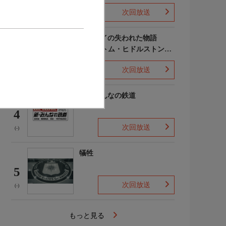
次回放送
(-)
ポンペイの失われた物語
WITH トム・ヒドルストン
3
声:平川大輔
次回放送
(-)
新・みんなの鉄道
4
次回放送
(-)
犠牲
5
次回放送
(-)
もっと見る