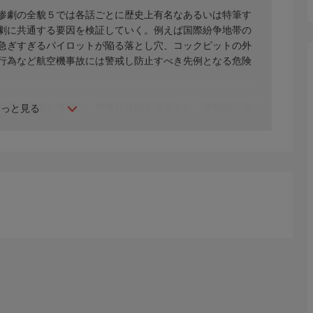
惨劇の全貌５では各話ごとに歴史上有名なあるいは特筆す
劇に共通する要因を検証していく。例えば国際紛争地帯の
急ぎすぎるパイロットが陥る落とし穴、コックピットの外
行為など航空機事故には警戒し防止すべき先例となる危険
重要な手順を省略し、危険な兆候を見落とし、致命的な決
もっと見る
機が軽微な不調から重大事を見落とし滑走路手前に墜落。
トが基本的な手順を無視してしまう。そしてニュージーラ
に気を取られた機長が着陸進入を誤り丘陵地帯に墜落して