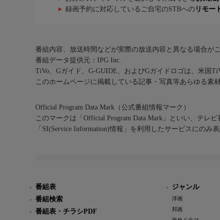
録画予約に対応しているご自宅のSTBへの
リモー
番組内容、放送時間などが実際の放送内容と異なる場合が
番組データ提供元：IPG Inc.
TiVo、Gガイド、G-GUIDE、およびGガイドロゴは、米国T
このホームページに掲載している記事・写真等あらゆる素
Official Program Data Mark（公式番組情報マーク）
このマークは「Official Program Data Mark」といい
「SI(Service Information)情報」を利用したサービ
番組表
ジャンル
番組検索
洋画
邦画
番組表・チラシPDF