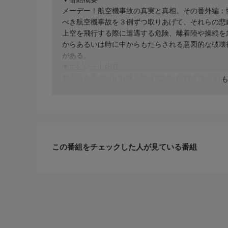
メーデー！航空機事故の真実と真相。その番外編：
べき航空機事故を３例ずつ取りあげて、それらの悲
上空を飛行する際に遭遇する危険、離着陸や操縦を
からあるいは時に中からもたらされる意図的な破壊
がある。
▼エピソード内容
離着陸を急ぐあまり注意散漫になったパイロットは
断を下してしまう。アムステルダムではトルコ航空
大雪に見舞われたデンバーでは遅延に焦るパイロッ
ンドでは、着陸ギアのトラブルに苦戦する副操縦士
しまう。
この番組をチェックした人が見ている番組