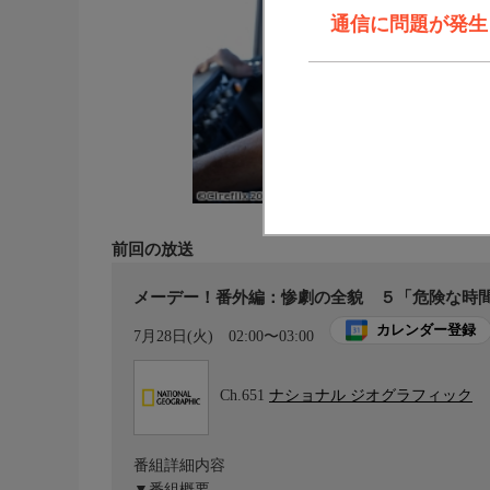
通信に問題が発生しま
前回の放送
メーデー！番外編：惨劇の全貌 ５「危険な時間
カレンダー登録
7月28日(火)
02:00〜03:00
Ch.651
ナショナル ジオグラフィック
番組詳細内容
▼番組概要