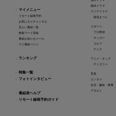
海外ドラマ
国内ドラマ
マイメニュー
アジアドラマ
リモート録画予約
韓流まつり
お気に入りチャンネル
スポーツ
見たい番組一覧
プロ野球
検索ワード登録
サッカー
番組お知らせメール
ゴルフ
マイ番組ページ
テニス
ランキング
アニメ・キッズ
ディズニー
特集一覧
音楽
フォトインタビュー
エンタメ
生活・趣味・教養
アダルト
番組表ヘルプ
リモート録画予約ガイド