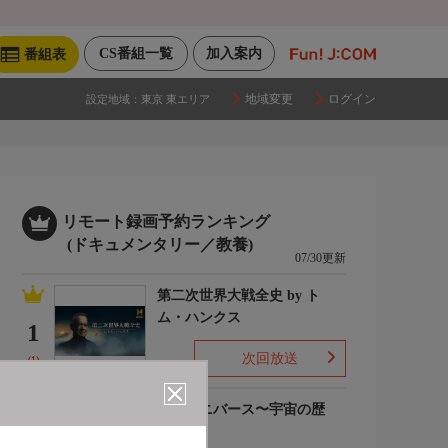
CS番組一覧
加入案内
番組表
地域変更
ログイン
設定地域：
東京 東エリア
リモート録画予約ランキング
(ドキュメンタリー／教養)
07/30更新
第二次世界大戦全史 by ト
ム・ハンクス
1
次回放送
(1)
ザ・ユニバース〜宇宙の歴
史〜S6
2