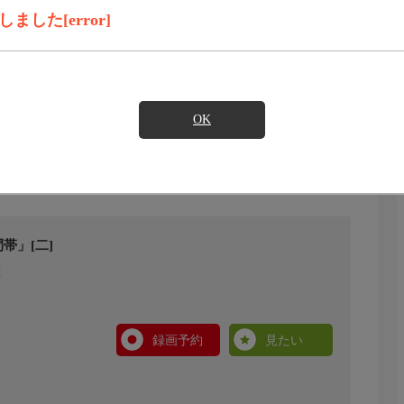
した[error]
OK
帯」[二]
録画予約
見たい