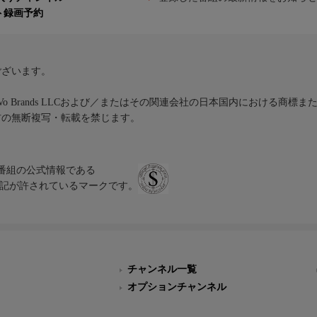
ト録画予約
ございます。
iVo Brands LLCおよび／またはその関連会社の日本国内における商標
材の無断複写・転載を禁じます。
、テレビ番組の公式情報である
スにのみ表記が許されているマークです。
チャンネル一覧
オプションチャンネル