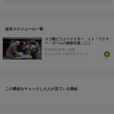
コロナ禍での診療もすっかり板についたチーム・ポール。世界が
変わっても動物はお構いなし。ドクター・ポールはドクター・ブ
レンダ、ドクター・ニコール、ドクター・リサと力を合わせ最後
まで諦めずに動物の命を救う。何度も経験したケースや、今まで
に見たこともないケースも。奇跡的に回復することもあれば、悲
放送スケジュール一覧
しいお別れをすることもある。常に動物と飼い主に寄り添うドク
ター・ポール。今シーズンも見どころが満載。
スゴ腕どうぶつドクター １１「ドクタ
▼エピソード内容
ー・ポールの秘密兵器」[二]
夏は犬の来院が増える季節だ。しかし犬にとって動物病院は楽し
8/24(月)
09:00～10:00
い場所ではない。嫌がる犬たちを熟練のドクターたちが治療す
ナショナル ジオグラフィック
る。一方ドクター・ポールは最も楽しい往診へと出かける。かわ
いい子犬が彼の到着を待っていた。クリニックには脚をケガした
ヤギがやって来る。なす術がないと思われたが、ドクター・ポー
ルは秘密兵器を投入する。つらい人生を送ってきた馬は予想外の
診断が下される。飼い主とともに乗り越えられるだろうか。
この番組をチェックした人が見ている番組