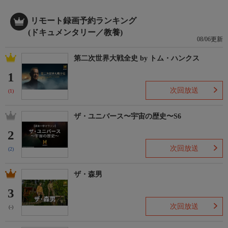
リモート録画予約ランキング
(ドキュメンタリー／教養)
08/06更新
第二次世界大戦全史 by トム・ハンクス
1
次回放送
(1)
ザ・ユニバース〜宇宙の歴史〜S6
2
次回放送
(2)
ザ・森男
3
次回放送
(-)