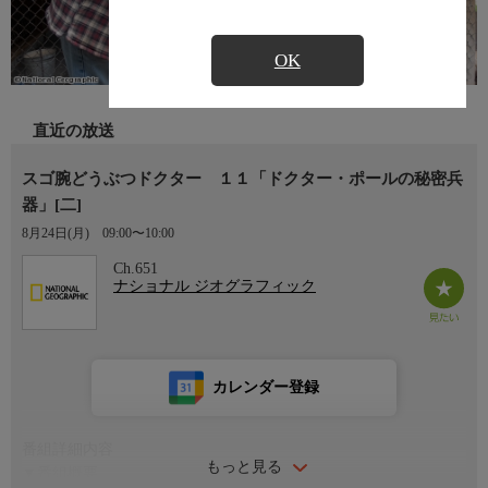
OK
直近の放送
スゴ腕どうぶつドクター １１「ドクター・ポールの秘密兵
器」[二]
8月24日(月)
09:00〜10:00
Ch.651
ナショナル ジオグラフィック
カレンダー登録
番組詳細内容
もっと見る
▼番組概要