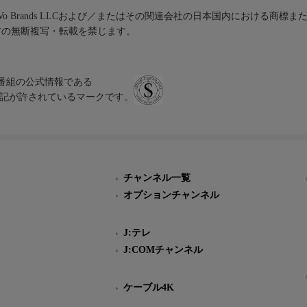
iVo Brands LLCおよび／またはその関連会社の日本国内における商標
材の無断複写・転載を禁じます。
、テレビ番組の公式情報である
スにのみ表記が許されているマークです。
チャンネル一覧
オプションチャンネル
J:テレ
J:COMチャンネル
ケーブル4K