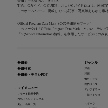
番組データ提供元：IPG Inc.
TiVo、Gガイド、G-GUIDE、およびGガイドロゴは、米国T
このホームページに掲載している記事・写真等あらゆる素
Official Program Data Mark（公式番組情報マーク）
このマークは「Official Program Data Mark」といい
「SI(Service Information)情報」を利用したサービ
番組表
ジャンル
番組検索
洋画
邦画
番組表・チラシPDF
海外ドラマ
国内ドラマ
マイメニュー
アジアドラマ
リモート録画予約
韓流まつり
お気に入りチャンネル
スポーツ
見たい番組一覧