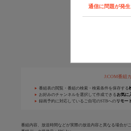
通信に問題が発生しま
J:COM番
番組表の閲覧・番組の検索・検索条件を保存する
お好みのチャンネルを選択して作成できる
お気に
録画予約に対応しているご自宅のSTBへの
リモー
番組内容、放送時間などが実際の放送内容と異なる場合が