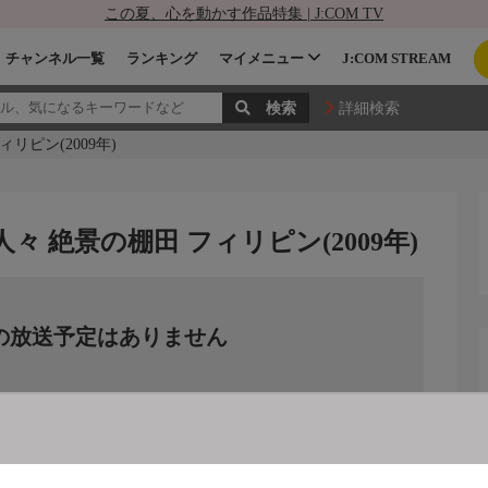
この夏、心を動かす作品特集 | J:COM TV
チャンネル一覧
ランキング
マイメニュー
J:COM STREAM
詳細検索
リピン(2009年)
 絶景の棚田 フィリピン(2009年)
の放送予定はありません