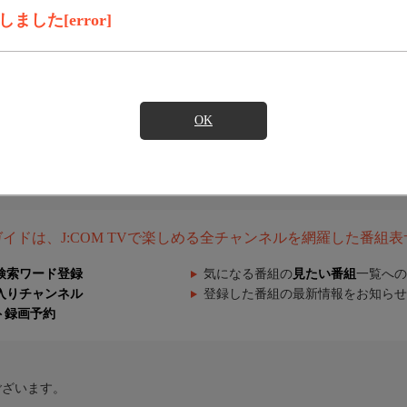
した[error]
OK
組ガイドは、J:COM TVで楽しめる全チャンネルを網羅した番組
検索ワード登録
気になる番組の
見たい番組
一覧への
入りチャンネル
登録した番組の最新情報をお知らせ
ト録画予約
ございます。