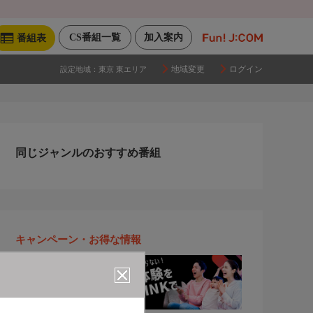
CS番組一覧
加入案内
番組表
地域変更
ログイン
設定地域：
東京 東エリア
同じジャンルのおすすめ番組
キャンペーン・お得な情報