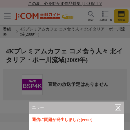
この夏、心を動かす作品特集 | J:COM TV
検索
CS番組一覧
番組表
番組
4Kプレミアムカフェ コメ食う人々 北イタリア・ポー川流
表
域(2009年)
4Kプレミアムカフェ コメ食う人々 北イ
タリア・ポー川流域(2009年)
直近の放送予定はありません
エラー
通信に問題が発生しました[error]