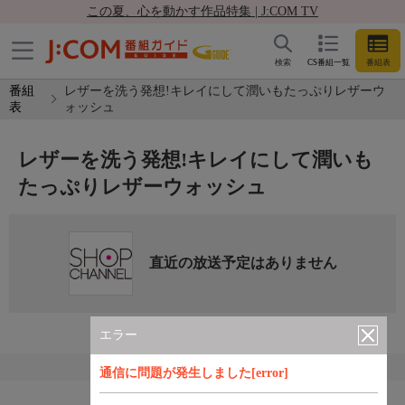
この夏、心を動かす作品特集 | J:COM TV
検索
CS番組一覧
番組表
番組
レザーを洗う発想!キレイにして潤いもたっぷりレザーウ
表
ォッシュ
レザーを洗う発想!キレイにして潤いも
たっぷりレザーウォッシュ
直近の放送予定はありません
エラー
通信に問題が発生しました[error]