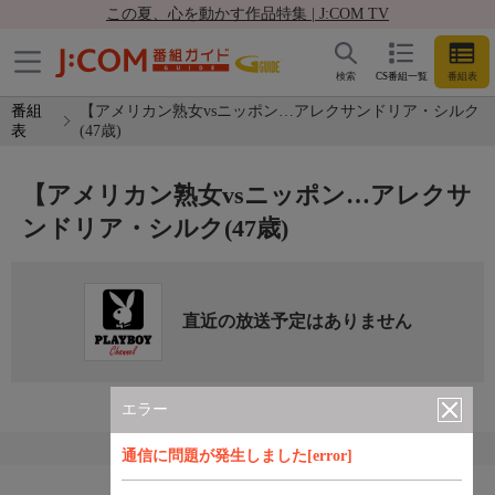
この夏、心を動かす作品特集 | J:COM TV
検索
CS番組一覧
番組表
番組
【アメリカン熟女vsニッポン…アレクサンドリア・シルク
表
(47歳)
【アメリカン熟女vsニッポン…アレクサ
ンドリア・シルク(47歳)
直近の放送予定はありません
エラー
通信に問題が発生しました[error]