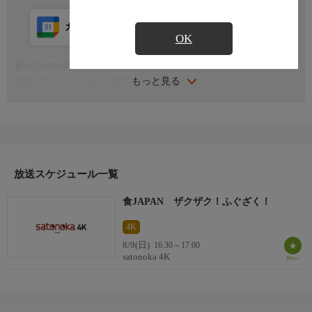
カレンダー登録
アプリ視聴
放送前
OK
番組詳細内容
もっと見る
愛媛県新居浜市の郷土料理として愛される「ふぐざく」。フグの
身や皮を”ザクザク”と刻んで混ぜ合わせ、ポン酢などで食べる冬
の味覚。郷土料理「ふぐざく」の魅力に迫る
放送スケジュール一覧
食JAPAN ザクザク！ふぐざく！
4K
8/9(日)
16:30～17:00
satonoka 4K