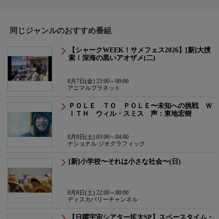
同じジャンルのおすすめ番組
【シャークWEEK！サメフェス2026】[新]大捜
索！深海の黒いアオザメ(二)
8月7日(金) 23:00～00:00
アニマルプラネット
ＰＯＬＥ ＴＯ ＰＯＬＥ〜未知への挑戦 Ｗ
ＩＴＨ ウィル・スミス 声：東地宏樹
8月8日(土) 03:00～04:00
ナショナル ジオグラフィック
[新]小学校〜それは小さな社会〜(日)
8月8日(土) 22:00～00:00
ディスカバリーチャンネル
【日曜宇宙シアター拡大SP】スペースタイム・