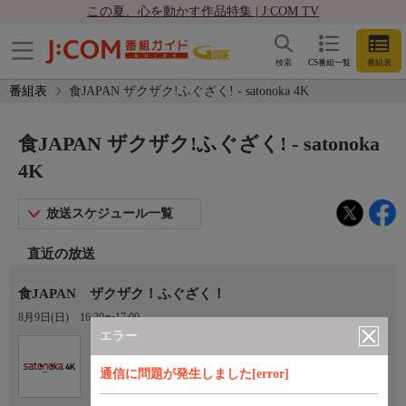
この夏、心を動かす作品特集 | J:COM TV
検索
CS番組一覧
番組表
番組表
食JAPAN ザクザク!ふぐざく! - satonoka 4K
食JAPAN ザクザク!ふぐざく! - satonoka
4K
放送スケジュール一覧
直近の放送
食JAPAN ザクザク！ふぐざく！
8月9日(日)
16:30〜17:00
エラー
Ch.420
satonoka 4K
通信に問題が発生しました[error]