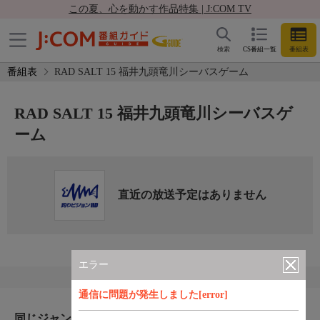
この夏、心を動かす作品特集 | J:COM TV
検索
CS番組一覧
番組表
番組表
RAD SALT 15 福井九頭竜川シーバスゲーム
RAD SALT 15 福井九頭竜川シーバスゲ
ーム
直近の放送予定はありません
エラー
通信に問題が発生しました[error]
同じジャンルのおすすめ番組