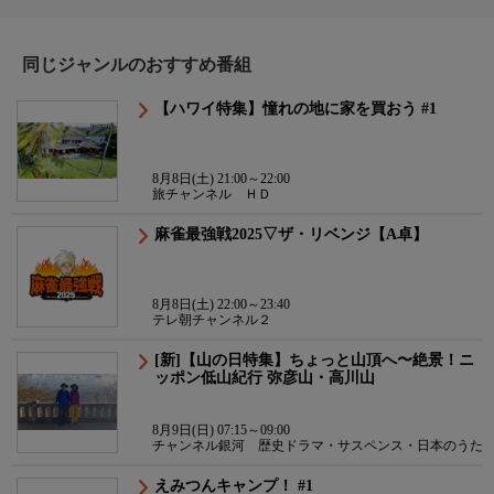
同じジャンルのおすすめ番組
【ハワイ特集】憧れの地に家を買おう #1
8月8日(土) 21:00～22:00
旅チャンネル ＨＤ
麻雀最強戦2025▽ザ・リベンジ【A卓】
8月8日(土) 22:00～23:40
テレ朝チャンネル２
[新]【山の日特集】ちょっと山頂へ〜絶景！ニ
ッポン低山紀行 弥彦山・高川山
8月9日(日) 07:15～09:00
チャンネル銀河 歴史ドラマ・サスペンス・日本のうた
えみつんキャンプ！ #1