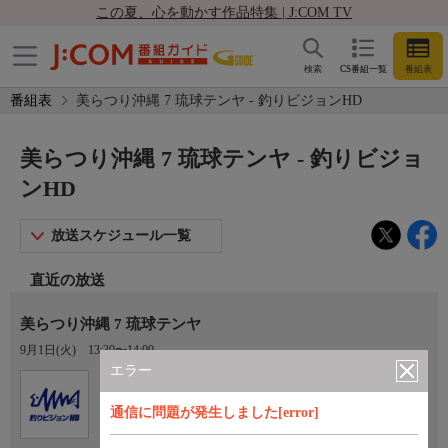
この夏、心を動かす作品特集 | J:COM TV
検索
CS番組一覧
番組表
番組表
美らつり沖縄 7 琉球テンヤ - 釣りビジョンHD
美らつり沖縄 7 琉球テンヤ - 釣りビジョ
ンHD
放送スケジュール一覧
直近の放送
美らつり沖縄 7 琉球テンヤ
9月1日(火)
13:30〜14:00
エラー
Ch.702
釣りビジョンHD
通信に問題が発生しました[error]