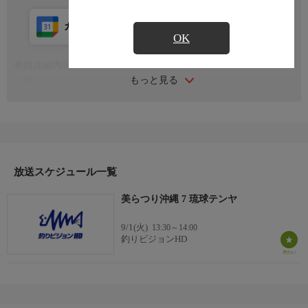
カレンダー登録
アプリ視聴
放送前
OK
番組詳細内容
もっと見る
詳細
琉球・沖縄の釣りを紹介しながら多彩な魚達との出逢いを求めて
なんくるないさ〜フィッシング！今回は沖縄本島中部の北中城
村・熱田漁港から出船！テンヤの釣りに初挑戦！
シガヤーダコ、ミジュンなど沖縄ならではのエサを駆使して、
フエフキやミーバイ、そして沖縄三大高級魚のアカジンなど、バ
ラエティに富んだ魚たちを狙って五目釣り！
放送スケジュール一覧
＊出演者：棚原里帆・上原大伸
美らつり沖縄 7 琉球テンヤ
＊初回放送：2023/10/23
9/1(火)
13:30～14:00
釣りビジョンHD