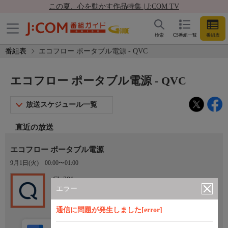
この夏、心を動かす作品特集 | J:COM TV
検索
CS番組一覧
番組表
番組表
エコフロー ポータブル電源 - QVC
エコフロー ポータブル電源 - QVC
放送スケジュール一覧
直近の放送
エコフロー ポータブル電源
9月1日(火)
00:00〜01:00
Ch.201
QVC
エラー
通信に問題が発生しました[error]