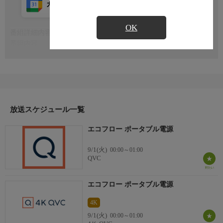
カレンダー登録
アプリ視聴
放送前
OK
番組詳細内容
もっと見る
番組内容
※番組の内容や放送日時は、変更となる場合がございます。
放送スケジュール一覧
エコフロー ポータブル電源
9/1(火)
00:00～01:00
QVC
エコフロー ポータブル電源
4K
9/1(火)
00:00～01:00