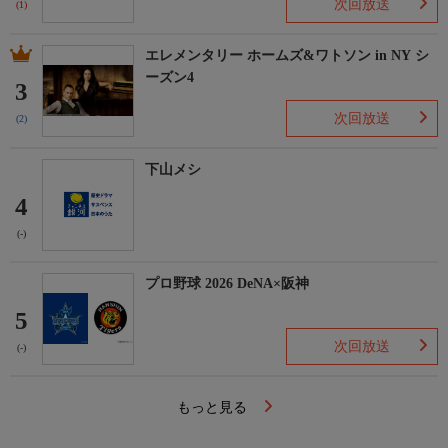
次回放送
(1)
エレメンタリー ホームズ&ワトソン in NY シ
ーズン4
3
次回放送
(2)
下山メシ
4
(-)
プロ野球 2026 DeNA×阪神
5
次回放送
(-)
もっと見る