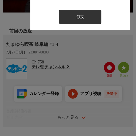
OK
前回の放送
たまゆら喫茶 岐阜編 #1-4
7月27日(月)
23:00〜00:00
Ch.758
テレ朝チャンネル２
カレンダー登録
アプリ視聴
放送中
番組詳細内容
もっと見る
番組内容
＃1「ル・モンド（岐阜市）」
＃2「カフェ・カーダモン（岐阜市）」