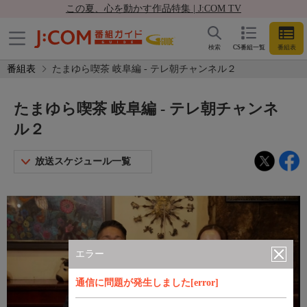
この夏、心を動かす作品特集 | J:COM TV
検索
CS番組一覧
番組表
番組表
たまゆら喫茶 岐阜編 - テレ朝チャンネル２
たまゆら喫茶 岐阜編 - テレ朝チャンネ
ル２
放送スケジュール一覧
エラー
通信に問題が発生しました[error]