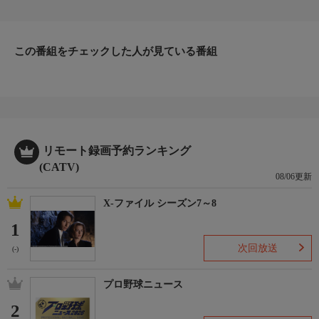
＃3「NEMS（岐阜市）」
＃4「ニューカトレア（岐阜市）」
目まぐるしく変わっていく街並み。その中で変わらない喫茶店。
いつの時代も私たちに癒しを与えてくれる。昭和生まれには落ち
この番組をチェックした人が見ている番組
着く居場所を。Ｚ世代には新しい発見を。今日はどんな喫茶に出
会えるのでしょう。
リモート録画予約ランキング
(CATV)
08/06更新
X-ファイル シーズン7～8
1
次回放送
(-)
プロ野球ニュース
2