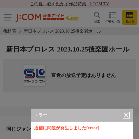
この夏、心を動かす作品特集 | J:COM TV
検索
CS番組一覧
番組表
番組表
新日本プロレス 2023.10.25後楽園ホール
新日本プロレス 2023.10.25後楽園ホール
直近の放送予定はありません
エラー
通信に問題が発生しました[error]
同じジャンルのおすすめ番組