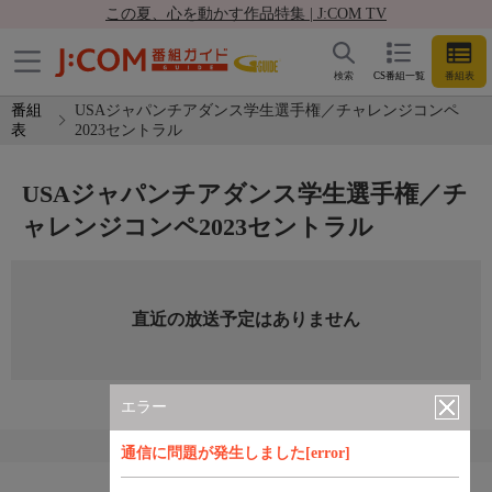
この夏、心を動かす作品特集 | J:COM TV
検索
CS番組一覧
番組表
番組
USAジャパンチアダンス学生選手権／チャレンジコンペ
表
2023セントラル
USAジャパンチアダンス学生選手権／チ
ャレンジコンペ2023セントラル
直近の放送予定はありません
エラー
通信に問題が発生しました[error]