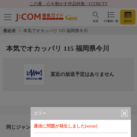
この夏、心を動かす作品特集 | J:COM TV
検索
CS番組一覧
番組表
番組表
本気でオカッパリ 115 福岡県今川
本気でオカッパリ 115 福岡県今川
直近の放送予定はありません
エラー
通信に問題が発生しました[error]
同じジャンルのおすすめ番組