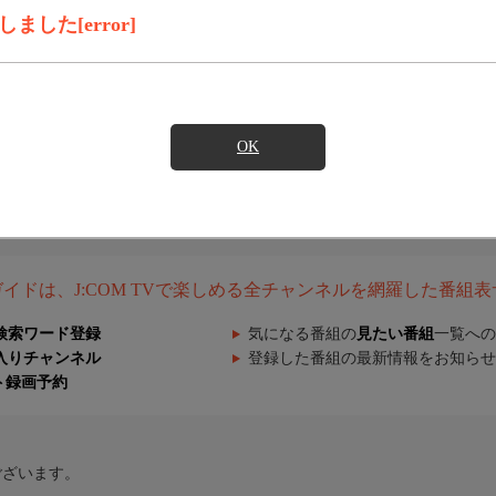
した[error]
OK
組ガイドは、J:COM TVで楽しめる全チャンネルを網羅した番組
検索ワード登録
気になる番組の
見たい番組
一覧への
入りチャンネル
登録した番組の最新情報をお知らせ
ト録画予約
ございます。