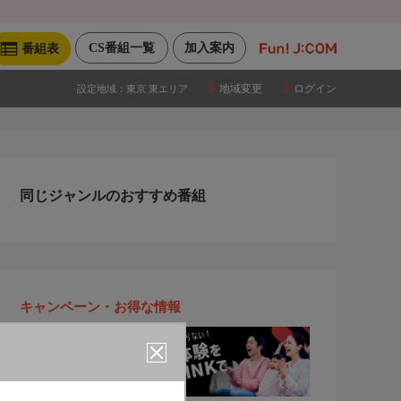
CS番組一覧
加入案内
番組表
地域変更
ログイン
設定地域：
東京 東エリア
同じジャンルのおすすめ番組
キャンペーン・お得な情報