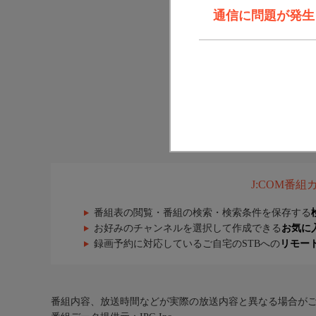
通信に問題が発生しま
J:COM番
番組表の閲覧・番組の検索・検索条件を保存する
お好みのチャンネルを選択して作成できる
お気に
録画予約に対応しているご自宅のSTBへの
リモー
番組内容、放送時間などが実際の放送内容と異なる場合が