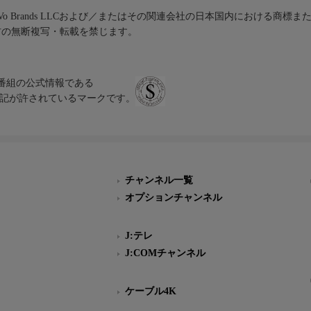
iVo Brands LLCおよび／またはその関連会社の日本国内における商標
材の無断複写・転載を禁じます。
、テレビ番組の公式情報である
スにのみ表記が許されているマークです。
チャンネル一覧
オプションチャンネル
J:テレ
J:COMチャンネル
ケーブル4K