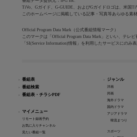
番組データ提供元：IPG Inc.
TiVo、Gガイド、G-GUIDE、およびGガイドロゴは、米国T
このホームページに掲載している記事・写真等あらゆる素
Official Program Data Mark（公式番組情報マーク）
このマークは「Official Program Data Mark」といい
「SI(Service Information)情報」を利用したサービ
番組表
ジャンル
番組検索
洋画
邦画
番組表・チラシPDF
海外ドラマ
国内ドラマ
マイメニュー
アジアドラマ
リモート録画予約
韓流まつり
お気に入りチャンネル
スポーツ
見たい番組一覧