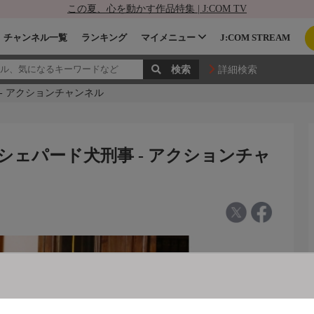
この夏、心を動かす作品特集 | J:COM TV
チャンネル一覧
ランキング
マイメニュー
J:COM STREAM
詳細検索
- アクションチャンネル
ェパード犬刑事 - アクションチャ