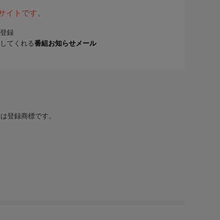
表サイトです。
登録
してくれる
番組お知らせメール
または登録商標です。