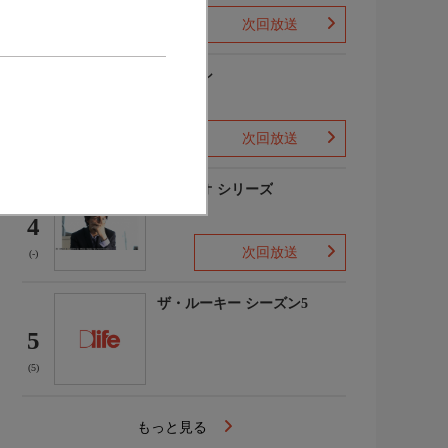
次回放送
(1)
下山メシ
3
次回放送
(-)
ガリレオ シリーズ
4
次回放送
(-)
ザ・ルーキー シーズン5
5
(5)
もっと見る