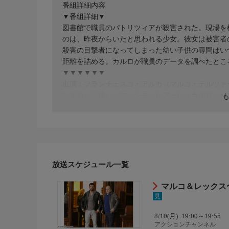
番組詳細内容
▼番組詳細▼
図書館で職員のパトリツィアが殺害された。現場を
のは、昨夜からいたと思われる少女。彼女は被害者
殺害の目撃者になってしまった幼い子供の尋問はい
距離を詰める。カルロが職員のデータを調べたとこ
▼▼▼▼▼▼
出演：フランチェスコ・アルカ（マルコ・テルツァ
ンテロッソ役）、マッシモ・レアーレ（カルロ・パ
レッシア・バレーラ（アンナマリア・フィオーリ役
製作総指揮：フェデリコ・ファヴォット
製作国：イタリア
製作年：2013年 話数：シーズン1 12話
放送スケジュール一覧
マルコ＆レックス〜
見
8/10(月)
19:00～19:55
アクションチャンネル