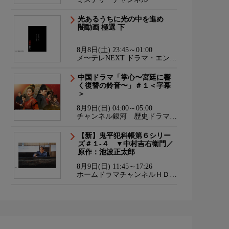
光あるうちに光の中を進め
闇動画 極選 下
8月8日(土) 23:45～01:00
メ〜テレNEXT ドラマ・エンタ
メ・ダンス
中国ドラマ「掌心〜宮廷に響
く復讐の鈴音〜」＃１＜字幕
＞
8月9日(日) 04:00～05:00
チャンネル銀河 歴史ドラマ・
サスペンス・日本のうた
【新】鬼平犯科帳第６シリー
ズ＃１-４ ▼中村吉右衛門／
原作：池波正太郎
8月9日(日) 11:45～17:26
ホームドラマチャンネルＨＤ
韓流・時代劇・国内ドラマ