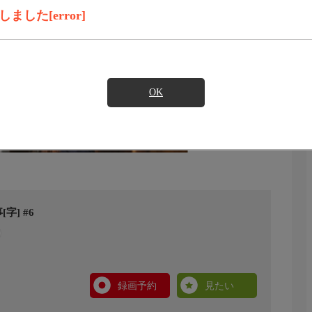
した[error]
OK
] #6
録画予約
見たい