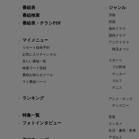
番組表
ジャンル
番組検索
洋画
邦画
番組表・チラシPDF
海外ドラマ
国内ドラマ
マイメニュー
アジアドラマ
リモート録画予約
韓流まつり
お気に入りチャンネル
スポーツ
見たい番組一覧
プロ野球
検索ワード登録
サッカー
番組お知らせメール
ゴルフ
マイ番組ページ
テニス
ランキング
アニメ・キッズ
ディズニー
特集一覧
音楽
フォトインタビュー
エンタメ
生活・趣味・教養
アダルト