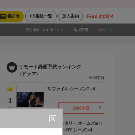
CS番組一覧
加入案内
番組表
地域変更
ログイン
設定地域：
東京 東エリア
リモート録画予約ランキング
(ドラマ)
08/06更新
X-ファイル シーズン7～8
1
次回放送
(-)
エレメンタリー ホームズ&ワ
トソン in NY シーズン4
2