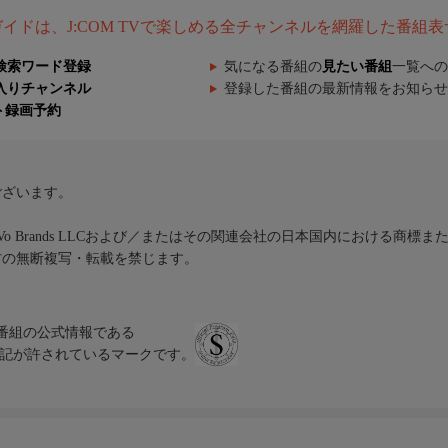
組ガイドは、J:COM TVで楽しめる全チャンネルを網羅した番組
検索ワード登録
気になる番組の
見たい番組
一覧への
入りチャンネル
登録した番組の最新情報をお知らせ
ト録画予約
ございます。
iVo Brands LLCおよび／またはその関連会社の日本国内における商標
材の無断複写・転載を禁じます。
、テレビ番組の公式情報である
スにのみ表記が許されているマークです。