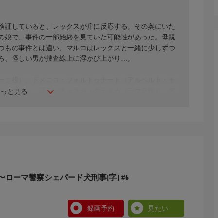
検証していると、レックスが扉に反応する。その奥にいた
の娘で、事件の一部始終を見ていた可能性があった。母親
つもの事件とは違い、マルコはレックスと一緒に少しずつ
ろ、怪しい男が捜査線上に浮かび上がり…。
ーニ役）、ドメニコ・フォルトゥナート（アルベルト・モ
ピーニ役）、フランチェスカ・クティカ（ラウラ役）、ア
もっと見る
）
ローマ警察シェパード犬刑事[字] #6
録画予約
見たい