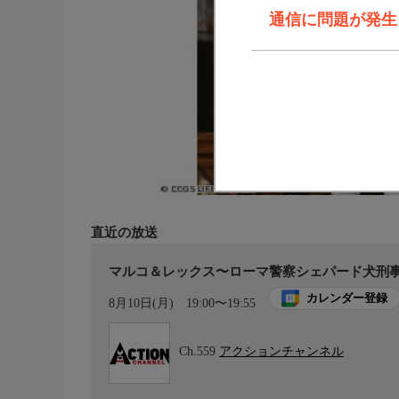
通信に問題が発生しま
直近の放送
マルコ＆レックス〜ローマ警察シェパード犬刑事[字
カレンダー登録
8月10日(月)
19:00〜19:55
Ch.559
アクションチャンネル