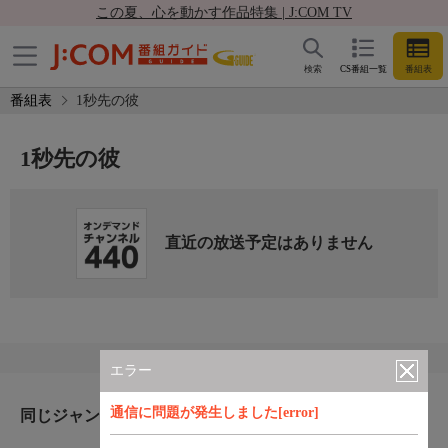
この夏、心を動かす作品特集 | J:COM TV
検索
CS番組一覧
番組表
番組表
1秒先の彼
1秒先の彼
直近の放送予定はありません
エラー
通信に問題が発生しました[error]
同じジャンルのおすすめ番組