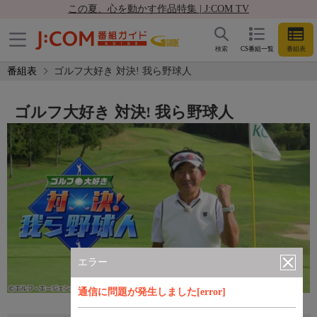
この夏、心を動かす作品特集 | J:COM TV
検索
CS番組一覧
番組表
番組表
ゴルフ大好き 対決! 我ら野球人
ゴルフ大好き 対決! 我ら野球人
エラー
通信に問題が発生しました[error]