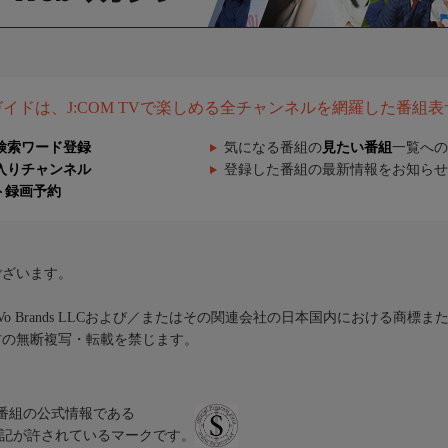
組ガイドは、J:COM TVで楽しめる全チャンネルを網羅した番組
検索ワード登録
気になる番組の
見たい番組
一覧への
入りチャンネル
登録した番組の最新情報をお知らせ
ト録画予約
ございます。
iVo Brands LLCおよび／またはその関連会社の日本国内における商標
材の無断複写・転載を禁じます。
、テレビ番組の公式情報である
スにのみ表記が許されているマークです。