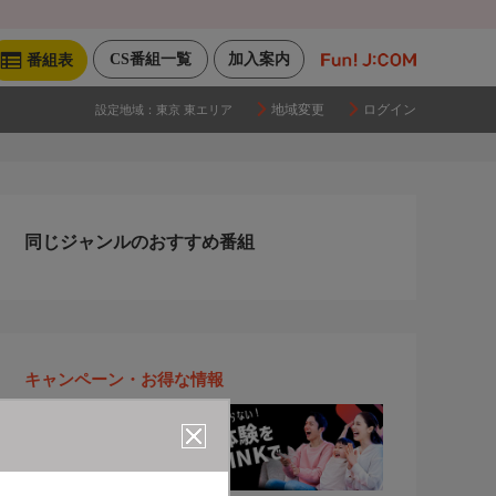
CS番組一覧
加入案内
番組表
地域変更
ログイン
設定地域：
東京 東エリア
同じジャンルのおすすめ番組
キャンペーン・お得な情報