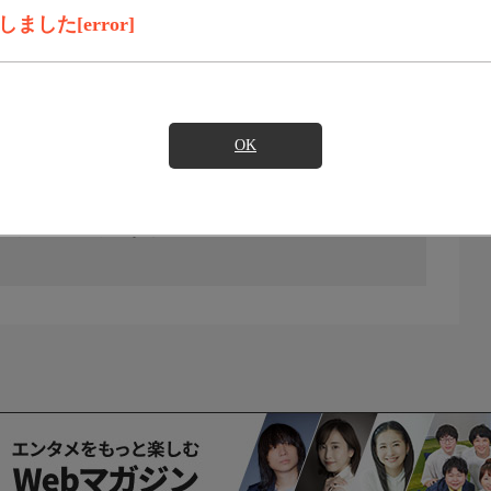
した[error]
OK
の放送予定はありません