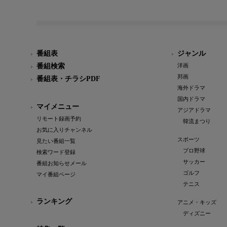
番組表
ジャンル
番組検索
洋画
邦画
番組表・チラシPDF
海外ドラマ
国内ドラマ
マイメニュー
アジアドラマ
リモート録画予約
韓流まつり
お気に入りチャンネル
スポーツ
見たい番組一覧
プロ野球
検索ワード登録
サッカー
番組お知らせメール
ゴルフ
マイ番組ページ
テニス
ランキング
アニメ・キッズ
ディズニー