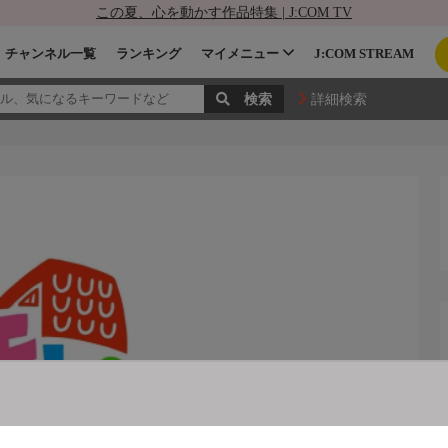
この夏、心を動かす作品特集 | J:COM TV
チャンネル一覧
ランキング
マイメニュー
J:COM STREAM
詳細検索