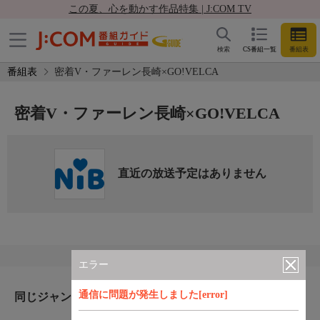
この夏、心を動かす作品特集 | J:COM TV
検索
CS番組一覧
番組表
番組表
密着V・ファーレン長崎×GO!VELCA
密着V・ファーレン長崎×GO!VELCA
直近の放送予定はありません
エラー
通信に問題が発生しました[error]
同じジャンルのおすすめ番組