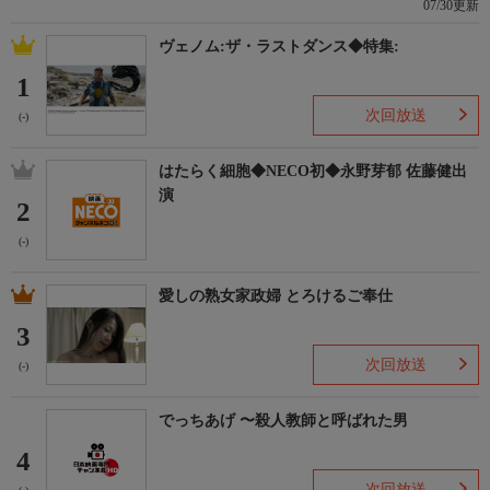
07/30更新
ヴェノム:ザ・ラストダンス◆特集:
1
次回放送
(-)
はたらく細胞◆NECO初◆永野芽郁 佐藤健出
演
2
(-)
愛しの熟女家政婦 とろけるご奉仕
3
次回放送
(-)
でっちあげ 〜殺人教師と呼ばれた男
4
次回放送