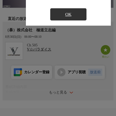
OK
直近の放送
（暴）株式会社 極道立志編
8月30日(日)
06:00〜08:10
Ch.505
V☆パラダイス
カレンダー登録
アプリ視聴
放送前
番組詳細内容
もっと見る
番組内容
法律と経済学の知識を武器に、抜群の知能を持つ極道の波乱万丈
のサクセスストーリー。獄中で弁護士と出会ったヤクザの宝田徳
一は、法律と経済学を学び、経済ヤクザとして六法全書を片手に
極道世界を渡り歩いていく…。