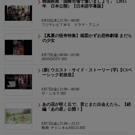
韓国映画「国際市場で逢いましょう」（2015
年 日本公開）【日本語字幕版】
8月6日(木) 21:50～00:00
フジテレビＴＷＯ ドラマ・アニメ
【真夏の怪奇特集】楳図かずお恐怖劇場 まだら
の少女
8月7日(金) 00:00～01:00
MONDOTV HD
[新] ウエスト・サイド・ストーリー [字]【CSベ
ーシック初放送】
8月7日(金) 21:00～00:00
ザ・シネマ HD
あの花が咲く丘で、君とまた出会えたら。【続
編「あの星」公開！】
8月7日(金) 21:00～23:15
映画･チャンネルNECO-HD