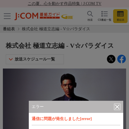
この夏、心を動かす作品特集 | J:COM TV
検索
CS番組一覧
番組表
番組表
株式会社 極道立志編 - V☆パラダイス
株式会社 極道立志編 - V☆パラダイス
放送スケジュール一覧
エラー
通信に問題が発生しました[error]