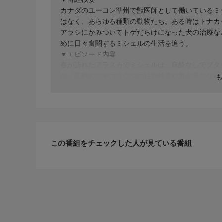
カナダのユーコン準州で獣医師として働いているミ
はなく、あらゆる種類の動物たち。ある時はトナカ
アラシにかみついてトゲだらけになった犬の治療な
めに日々奮闘するミシェルの生活を追う。
▼エピソード内容
春が訪れたアラスカでミシェルは、麻酔なしでブタ
か、高齢のジャコウウシの妊娠検査や角が落ちない
足先の組織を失った山岳犬の治療も。すでに壊死し
ミシェルは魚の皮を使って皮膚移植を試み、切断を
この番組をチェックした人が見ている番組