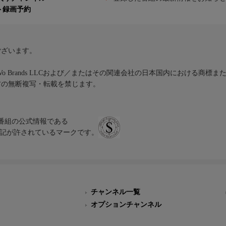
ト録画予約
ございます。
iVo Brands LLCおよび／またはその関連会社の日本国内における商標
材の無断複写・転載を禁じます。
、テレビ番組の公式情報である
スにのみ表記が許されているマークです。
チャンネル一覧
オプションチャンネル