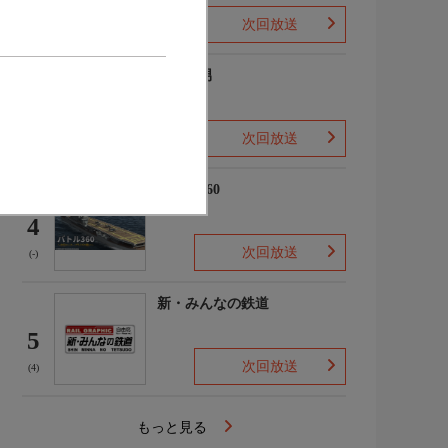
次回放送
(2)
ザ・森男
3
次回放送
(-)
バトル360
4
次回放送
(-)
新・みんなの鉄道
5
次回放送
(4)
もっと見る