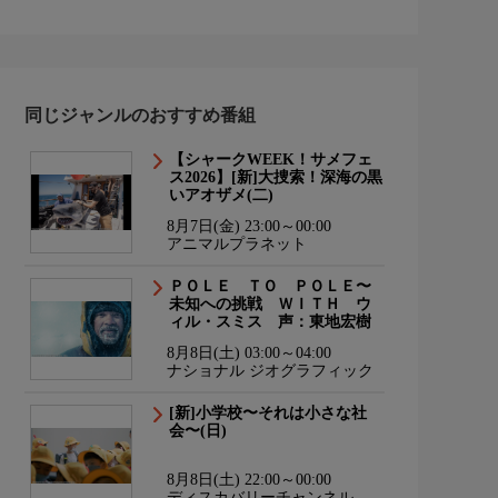
同じジャンルのおすすめ番組
【シャークWEEK！サメフェ
ス2026】[新]大捜索！深海の黒
いアオザメ(二)
8月7日(金) 23:00～00:00
アニマルプラネット
ＰＯＬＥ ＴＯ ＰＯＬＥ〜
未知への挑戦 ＷＩＴＨ ウ
ィル・スミス 声：東地宏樹
8月8日(土) 03:00～04:00
ナショナル ジオグラフィック
[新]小学校〜それは小さな社
会〜(日)
8月8日(土) 22:00～00:00
ディスカバリーチャンネル