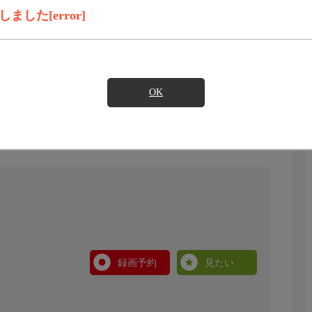
した[error]
OK
録画予約
見たい