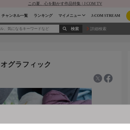
この夏、心を動かす作品特集 | J:COM TV
チャンネル一覧
ランキング
マイメニュー
J:COM STREAM
詳細検索
 ジオグラフィック