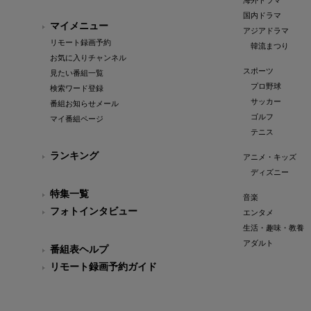
海外ドラマ
国内ドラマ
マイメニュー
アジアドラマ
リモート録画予約
韓流まつり
お気に入りチャンネル
スポーツ
見たい番組一覧
プロ野球
検索ワード登録
サッカー
番組お知らせメール
ゴルフ
マイ番組ページ
テニス
ランキング
アニメ・キッズ
ディズニー
特集一覧
音楽
フォトインタビュー
エンタメ
生活・趣味・教養
アダルト
番組表ヘルプ
リモート録画予約ガイド