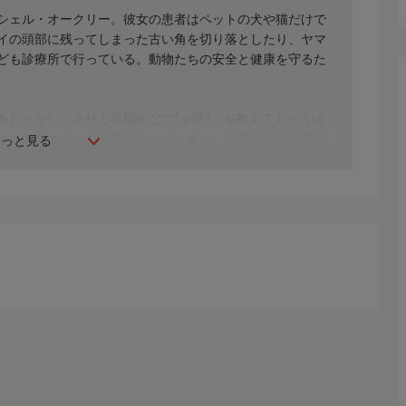
シェル・オークリー。彼女の患者はペットの犬や猫だけで
イの頭部に残ってしまった古い角を切り落としたり、ヤマ
ども診療所で行っている。動物たちの安全と健康を守るた
をおとなしくさせる画期的な“ブタ返し”を教えてもらうほ
オスのトナカイの診療にあたる。また、診療所では凍傷で
もっと見る
た骨も見つかり、足の切断という最悪の可能性も残る中、
回避するために奮闘する。果たしてその結果は？