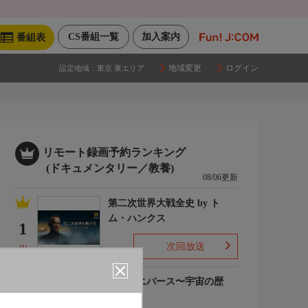
CS番組一覧
加入案内
番組表
地域変更
ログイン
設定地域：
東京 東エリア
リモート録画予約ランキング
(ドキュメンタリー／教養)
08/06更新
第二次世界大戦全史 by ト
ム・ハンクス
1
次回放送
(1)
ザ・ユニバース〜宇宙の歴
史〜S6
2