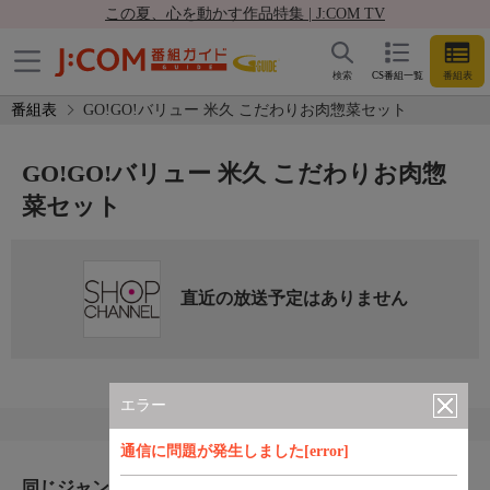
この夏、心を動かす作品特集 | J:COM TV
検索
CS番組一覧
番組表
番組表
GO!GO!バリュー 米久 こだわりお肉惣菜セット
GO!GO!バリュー 米久 こだわりお肉惣
菜セット
直近の放送予定はありません
エラー
通信に問題が発生しました[error]
同じジャンルのおすすめ番組