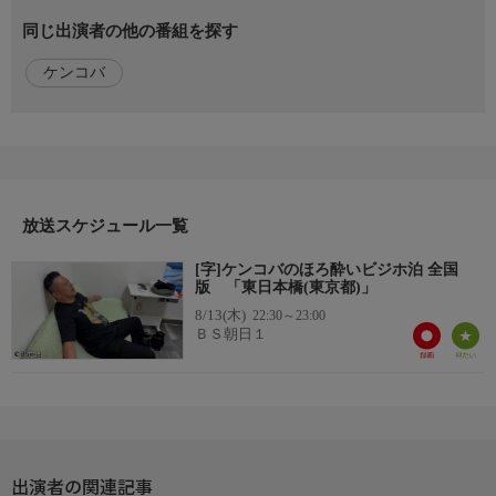
感じられるのどかな街に繰り出す。見つけたのは、店主が東京湾
同じ出演者の他の番組を探す
で釣った太刀魚や新鮮な魚料理が楽しめるお店。名物の黄金アジ
フライと熱燗で一杯やる。
ケンコバ
出演者
ケンドーコバヤシ
初回放送日
2026/8/13
放送スケジュール一覧
番組概要
[字]ケンコバのほろ酔いビジホ泊 全国
疲れた大人がふと日常から離れる至福の時…それがビジネスホテ
版 「東日本橋(東京都)」
ル泊。たった一泊するだけでもなんだか少しワクワク…知らない
8/13(木)
22:30～23:00
街を散策して、居酒屋で少しぜいたくするのもなんだか楽しい。
ＢＳ朝日１
いつでも気軽に利用できるビジホは強い味方。この番組では、ケ
ンドーコバヤシがビジホを紹介するのはもちろん、その周辺の街
で自由気ままなブラブラ歩きを実行!すぐに参考にできるビジホ
満喫プランをケンコバ目線でお届けする。
番組ホームページ
出演者の関連記事
*番組ホームページはこちら!