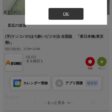
OK
直近の放送
[字]ケンコバのほろ酔いビジホ泊 全国版 「東日本橋(東京
都)」
8月13日(木)
22:30〜23:00
Ch.151
ＢＳ朝日１
カレンダー登録
アプリ視聴
放送前
番組内容
もっと見る
今宵のケンコバは東京・東日本橋周辺へ。同じビルに問屋がある
ビジホにチェックイン。シャワーで一汗流した後は、下町情緒を