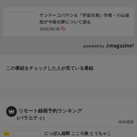
https://www.bs-asahi.co.jp/business_hotel/
ケンドーコバヤシ＆「宇宙兄弟」作者・小山宙
*無料見逃し配信
哉が今後の夢について語る
TVer・ABEMA・テレ朝動画などで「ケンコバのほろ酔いビジホ
2026/06/26
泊 全国版」を無料見逃し配信!
J:magazine!
powered by
制作
BS朝日、極東電視台
この番組をチェックした人が見ている番組
リモート録画予約ランキング
(バラエティ)
08/06更新
にっぽん縦断 こころ旅 とうちゃこ