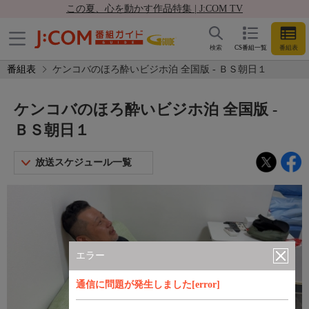
この夏、心を動かす作品特集 | J:COM TV
検索
CS番組一覧
番組表
番組表
ケンコバのほろ酔いビジホ泊 全国版 - ＢＳ朝日１
ケンコバのほろ酔いビジホ泊 全国版 -
ＢＳ朝日１
放送スケジュール一覧
エラー
通信に問題が発生しました[error]