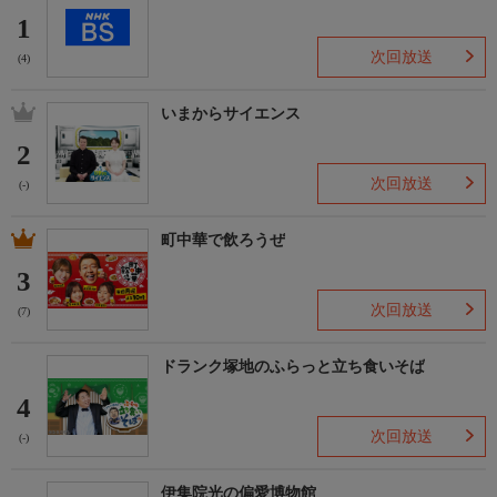
1
次回放送
(4)
いまからサイエンス
2
次回放送
(-)
町中華で飲ろうぜ
3
次回放送
(7)
ドランク塚地のふらっと立ち食いそば
4
次回放送
(-)
伊集院光の偏愛博物館