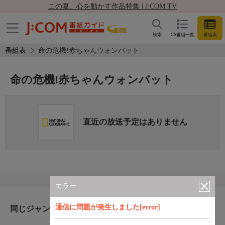
この夏、心を動かす作品特集 | J:COM TV
検索
CS番組一覧
番組表
番組表
命の危機!赤ちゃんウォンバット
命の危機!赤ちゃんウォンバット
直近の放送予定はありません
エラー
通信に問題が発生しました[error]
同じジャンルのおすすめ番組