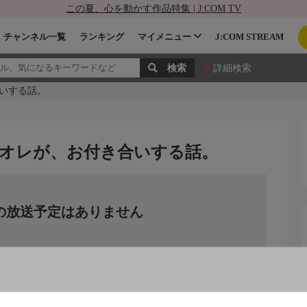
この夏、心を動かす作品特集 | J:COM TV
チャンネル一覧
ランキング
マイメニュー
J:COM STREAM
詳細検索
いする話。
オレが、お付き合いする話。
の放送予定はありません