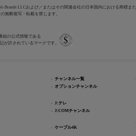
iVo Brands LLCおよび／またはその関連会社の日本国内における商標
材の無断複写・転載を禁じます。
、テレビ番組の公式情報である
スにのみ表記が許されているマークです。
チャンネル一覧
オプションチャンネル
J:テレ
J:COMチャンネル
ケーブル4K