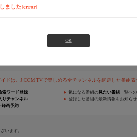
した[error]
OK
組ガイドは、J:COM TVで楽しめる全チャンネルを網羅した番組
検索ワード登録
気になる番組の
見たい番組
一覧への
入りチャンネル
登録した番組の最新情報をお知らせ
ト録画予約
ございます。