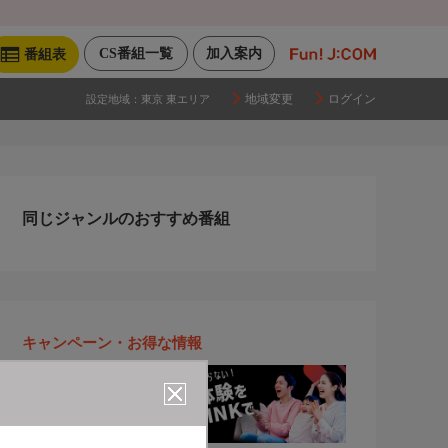
CS番組一覧
加入案内
番組表
地域変更
ログイン
設定地域：
東京 東エリア
同じジャンルのおすすめ番組
キャンペーン・お得な情報