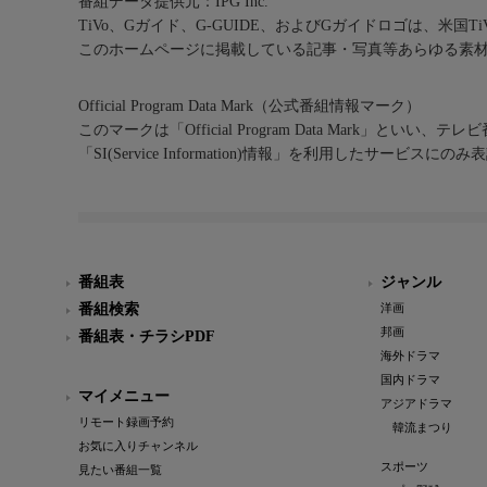
番組データ提供元：IPG Inc.
TiVo、Gガイド、G-GUIDE、およびGガイドロゴは、米国T
このホームページに掲載している記事・写真等あらゆる素
Official Program Data Mark（公式番組情報マーク）
このマークは「Official Program Data Mark」といい
「SI(Service Information)情報」を利用したサービ
番組表
ジャンル
番組検索
洋画
邦画
番組表・チラシPDF
海外ドラマ
国内ドラマ
マイメニュー
アジアドラマ
リモート録画予約
韓流まつり
お気に入りチャンネル
スポーツ
見たい番組一覧