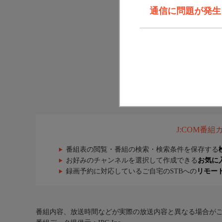
通信に問題が発生しま
J:COM番
番組表の閲覧・番組の検索・検索条件を保存する
お好みのチャンネルを選択して作成できる
お気に
録画予約に対応しているご自宅のSTBへの
リモー
番組内容、放送時間などが実際の放送内容と異なる場合が