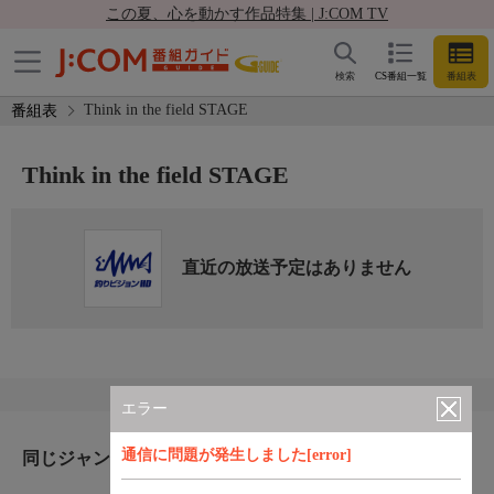
この夏、心を動かす作品特集 | J:COM TV
検索
CS番組一覧
番組表
Think in the field STAGE
番組表
Think in the field STAGE
直近の放送予定はありません
エラー
通信に問題が発生しました[error]
同じジャンルのおすすめ番組