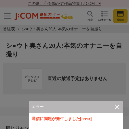
この夏、心を動かす作品特集 | J:COM TV
検索
CS番組一覧
番組表
番組表
シ●ウト奥さん20人!本気のオナニーを自撮り
シ●ウト奥さん20人!本気のオナニーを自
撮り
直近の放送予定はありません
エラー
通信に問題が発生しました[error]
同じジャンルのおすすめ番組