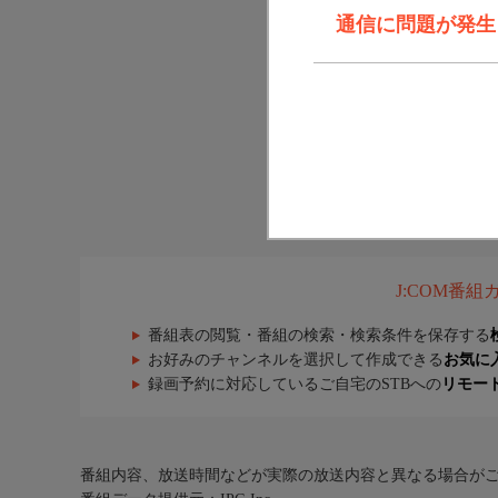
通信に問題が発生しま
J:COM番
番組表の閲覧・番組の検索・検索条件を保存する
お好みのチャンネルを選択して作成できる
お気に
録画予約に対応しているご自宅のSTBへの
リモー
番組内容、放送時間などが実際の放送内容と異なる場合が