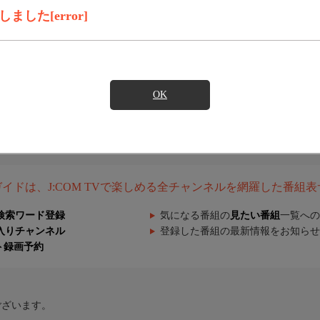
した[error]
OK
組ガイドは、J:COM TVで楽しめる全チャンネルを網羅した番組
検索ワード登録
気になる番組の
見たい番組
一覧への
入りチャンネル
登録した番組の最新情報をお知らせ
ト録画予約
ございます。