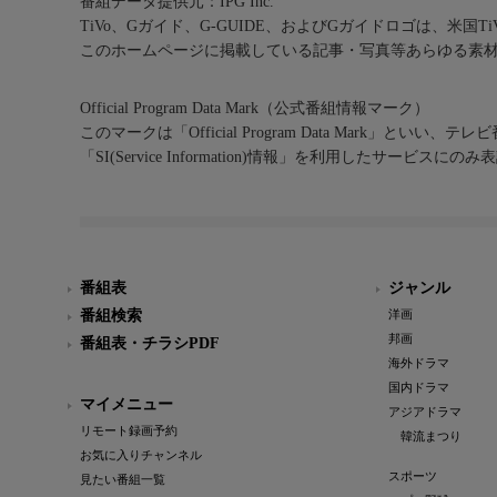
番組データ提供元：IPG Inc.
TiVo、Gガイド、G-GUIDE、およびGガイドロゴは、米国T
このホームページに掲載している記事・写真等あらゆる素
Official Program Data Mark（公式番組情報マーク）
このマークは「Official Program Data Mark」といい
「SI(Service Information)情報」を利用したサービ
番組表
ジャンル
番組検索
洋画
邦画
番組表・チラシPDF
海外ドラマ
国内ドラマ
マイメニュー
アジアドラマ
リモート録画予約
韓流まつり
お気に入りチャンネル
スポーツ
見たい番組一覧