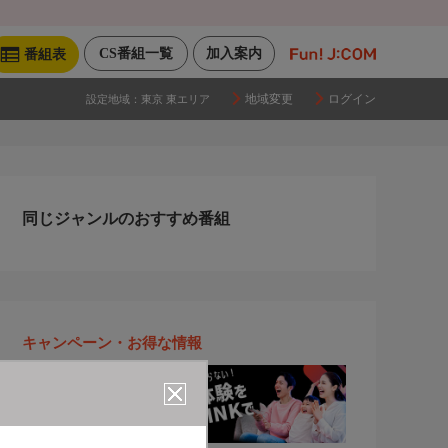
CS番組一覧
加入案内
番組表
地域変更
ログイン
設定地域：
東京 東エリア
同じジャンルのおすすめ番組
キャンペーン・お得な情報