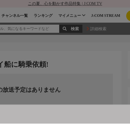
この夏、心を動かす作品特集 | J:COM TV
チャンネル一覧
ランキング
マイメニュー
J:COM STREAM
詳細検索
イ船に騎乗依頼!
の放送予定はありません