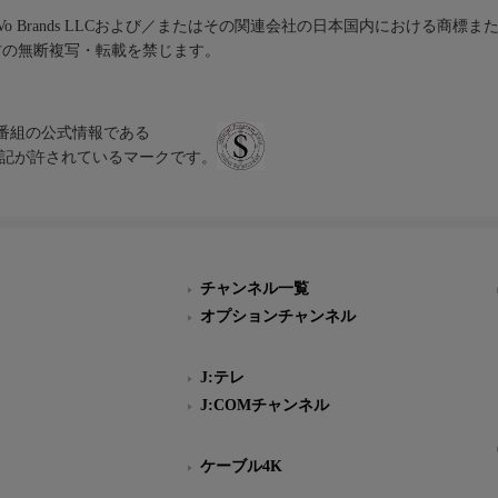
iVo Brands LLCおよび／またはその関連会社の日本国内における商標
材の無断複写・転載を禁じます。
、テレビ番組の公式情報である
スにのみ表記が許されているマークです。
チャンネル一覧
オプションチャンネル
J:テレ
J:COMチャンネル
ケーブル4K