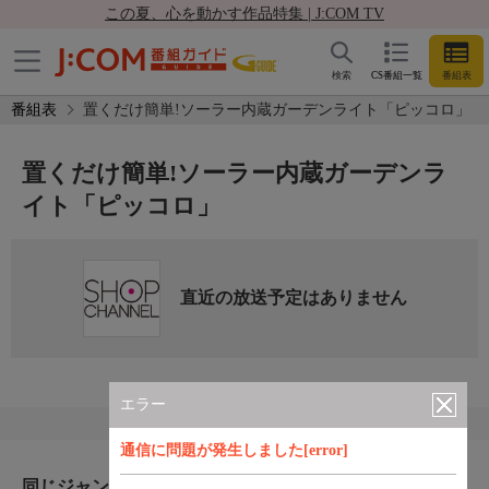
この夏、心を動かす作品特集 | J:COM TV
検索
CS番組一覧
番組表
番組表
置くだけ簡単!ソーラー内蔵ガーデンライト「ピッコロ」
置くだけ簡単!ソーラー内蔵ガーデンラ
イト「ピッコロ」
直近の放送予定はありません
エラー
通信に問題が発生しました[error]
同じジャンルのおすすめ番組