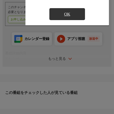
このチャンネルのご視聴には、オプションチャンネル(有料)のご契約が
必要となります。
OK
お申し込みはこちら
ご利用料金はこちら
カレンダー登録
アプリ視聴
放送中
番組詳細内容
もっと見る
おしらせ
（番組内容に関するお問い合わせは）
レジャーチャンネルサービスセンター
０３−４５０３−６５５５
受付時間／１０：００〜１８：００（年中無休）
この番組をチェックした人が見ている番組