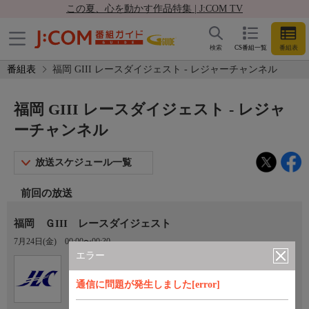
この夏、心を動かす作品特集 | J:COM TV
検索
CS番組一覧
番組表
番組表
福岡 GIII レースダイジェスト - レジャーチャンネル
福岡 GIII レースダイジェスト - レジャ
ーチャンネル
放送スケジュール一覧
前回の放送
福岡 ＧIII レースダイジェスト
7月24日(金)
00:00〜00:30
エラー
Ch.922
オプション
レジャーチャンネル
通信に問題が発生しました[error]