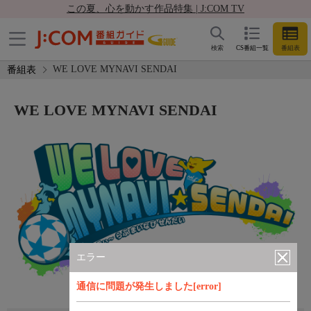
この夏、心を動かす作品特集 | J:COM TV
検索
CS番組一覧
番組表
WE LOVE MYNAVI SENDAI
番組表
WE LOVE MYNAVI SENDAI
エラー
通信に問題が発生しました[error]