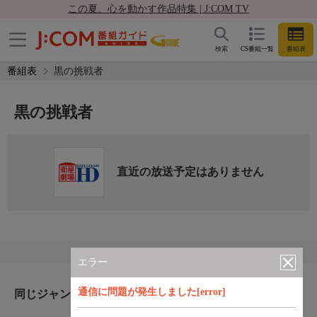
この夏、心を動かす作品特集 | J:COM TV
検索
CS番組一覧
番組表
番組表
黒の挑戦者
黒の挑戦者
直近の放送予定はありません
エラー
通信に問題が発生しました[error]
同じジャンルのおすすめ番組