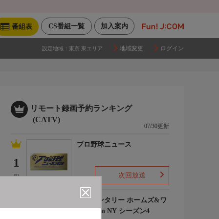
CS番組一覧
加入案内
番組表
地域変更
ログイン
設定地域：
東京 東エリア
リモート録画予約ランキング
(CATV)
07/30更新
プロ野球ニュース
1
次回放送
(5)
エレメンタリー ホームズ&ワ
トソン in NY シーズン4
2