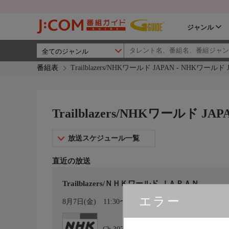
ジャンル
番組表
Trailblazers/NHKワールド JAPAN - NHKワールド 
Trailblazers/NHKワールド JA
放送スケジュール一覧
直近の放送
Trailblazers/ＮＨＫワールド ＪＡＰＡＮ
エラー
カレンダー登録
8月7日(金)
11:30〜12:00