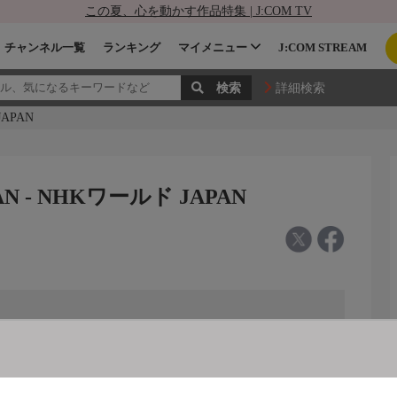
この夏、心を動かす作品特集 | J:COM TV
チャンネル一覧
ランキング
マイメニュー
J:COM STREAM
詳細検索
JAPAN
PAN - NHKワールド JAPAN