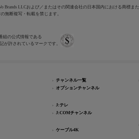
iVo Brands LLCおよび／またはその関連会社の日本国内における商標
材の無断複写・転載を禁じます。
、テレビ番組の公式情報である
スにのみ表記が許されているマークです。
チャンネル一覧
オプションチャンネル
J:テレ
J:COMチャンネル
ケーブル4K