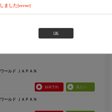
録画予約
見たい
した[error]
ームページをご覧ください。 nhk.jp/nhkworld
OK
/ＮＨＫワールド ＪＡＰＡＮ
録画予約
見たい
/ＮＨＫワールド ＪＡＰＡＮ