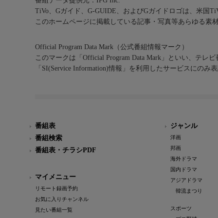
番組データ提供元：IPG Inc.
TiVo、Gガイド、G-GUIDE、およびGガイドロゴは、米国T
このホームページに掲載している記事・写真等あらゆる素
Official Program Data Mark（公式番組情報マーク）
このマークは「Official Program Data Mark」といい
「SI(Service Information)情報」を利用したサービ
番組表
ジャンル
番組検索
洋画
邦画
番組表・チラシPDF
海外ドラマ
国内ドラマ
マイメニュー
アジアドラマ
リモート録画予約
韓流まつり
お気に入りチャンネル
スポーツ
見たい番組一覧