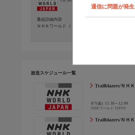
Ch.307
NHKワールド JAPAN
通信に問題が発生しま
番組詳細内容
ＮＨＫワールド ＪＡＰＡＮを放送しています。詳しくはホ
放送スケジュール一覧
Trailblazers
8/7(金)
11:30～12:00
NHKワールド JAPAN
Trailblazers