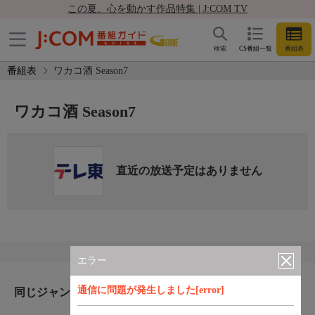
この夏、心を動かす作品特集 | J:COM TV
検索
CS番組一覧
番組表
番組表
ワカコ酒 Season7
ワカコ酒 Season7
直近の放送予定はありません
エラー
通信に問題が発生しました[error]
同じジャンルのおすすめ番組