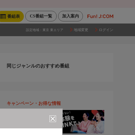
CS番組一覧
加入案内
番組表
地域変更
ログイン
設定地域：
東京 東エリア
同じジャンルのおすすめ番組
キャンペーン・お得な情報