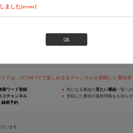
した[error]
OK
組ガイドは、J:COM TVで楽しめる全チャンネルを網羅した番組
検索ワード登録
気になる番組の
見たい番組
一覧への
入りチャンネル
登録した番組の最新情報をお知らせ
ト録画予約
ございます。