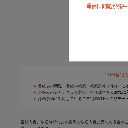
通信に問題が発生しま
J:COM番
番組表の閲覧・番組の検索・検索条件を保存する
お好みのチャンネルを選択して作成できる
お気に
録画予約に対応しているご自宅のSTBへの
リモー
番組内容、放送時間などが実際の放送内容と異なる場合が