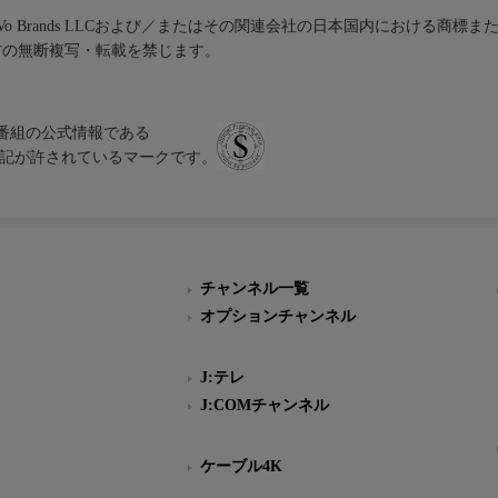
iVo Brands LLCおよび／またはその関連会社の日本国内における商標
材の無断複写・転載を禁じます。
、テレビ番組の公式情報である
スにのみ表記が許されているマークです。
チャンネル一覧
オプションチャンネル
J:テレ
J:COMチャンネル
ケーブル4K