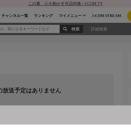
この夏、心を動かす作品特集 | J:COM TV
チャンネル一覧
ランキング
マイメニュー
J:COM STREAM
詳細検索
の放送予定はありません