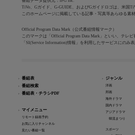
番組データ提供元：IPG Inc.
TiVo、Gガイド、G-GUIDE、およびGガイドロゴは、米国T
このホームページに掲載している記事・写真等あらゆる素
Official Program Data Mark（公式番組情報マーク）
このマークは「Official Program Data Mark」といい
「SI(Service Information)情報」を利用したサービ
番組表
ジャンル
番組検索
洋画
邦画
番組表・チラシPDF
海外ドラマ
国内ドラマ
マイメニュー
アジアドラマ
リモート録画予約
韓流まつり
お気に入りチャンネル
スポーツ
見たい番組一覧