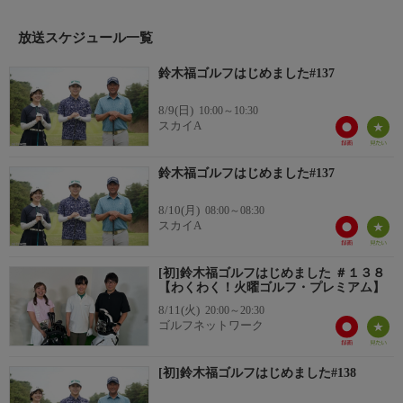
には岩井姉妹を育てた永井哲二さんが登場。
ゲストを迎えながら福くんが楽しくゴルフの腕前を磨きます！
放送スケジュール一覧
鈴木福ゴルフはじめました#137
8/9(日)
10:00～10:30
スカイA
鈴木福ゴルフはじめました#137
8/10(月)
08:00～08:30
スカイA
[初]鈴木福ゴルフはじめました ＃１３８
【わくわく！火曜ゴルフ・プレミアム】
8/11(火)
20:00～20:30
ゴルフネットワーク
[初]鈴木福ゴルフはじめました#138