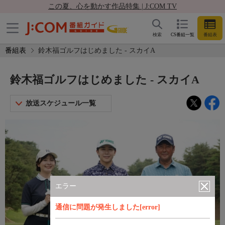
この夏、心を動かす作品特集 | J:COM TV
検索
CS番組一覧
番組表
番組表
鈴木福ゴルフはじめました - スカイA
鈴木福ゴルフはじめました - スカイA
放送スケジュール一覧
エラー
通信に問題が発生しました[error]