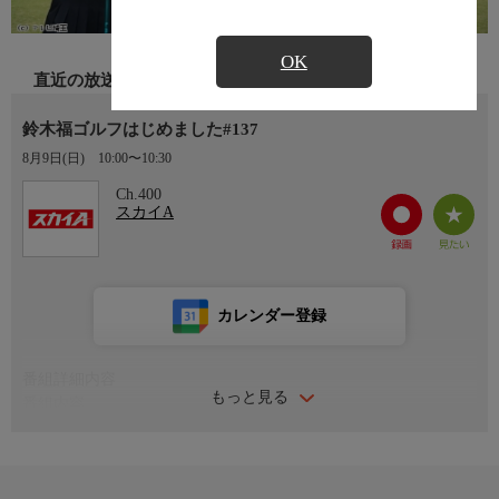
OK
直近の放送
鈴木福ゴルフはじめました#137
8月9日(日)
10:00〜10:30
Ch.400
スカイA
カレンダー登録
番組詳細内容
もっと見る
番組内容
#137 2023年にゴルフをはじめた鈴木福くんがゴルフの面白さを
学ぶ番組。
番組進行役にはゴルフタレントのなみきさん、福くんのコーチ役