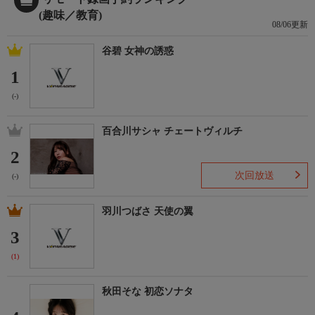
(趣味／教育)
08/06更新
谷碧 女神の誘惑
1
(-)
百合川サシャ チェートヴィルチ
2
次回放送
(-)
羽川つばさ 天使の翼
3
(1)
秋田そな 初恋ソナタ