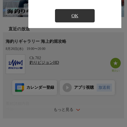
OK
直近の放送
海釣りギャラリー 海上釣堀攻略
8月26日(水)
19:00〜20:00
Ch.702
釣りビジョンHD
カレンダー登録
アプリ視聴
放送前
番組詳細内容
もっと見る
詳細
旬の海の釣りを紹介する『海釣りギャラリー』。今回はお手軽に
釣りが楽しめるという、南紀白浜の「カタタの釣堀」が舞台。大