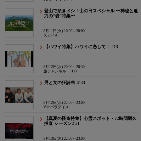
登山で頂きメシ！山の日スペシャル 〜神秘と迫
力の“岩”特集〜
8月11日(火) 16:00～20:00
スカイA
【ハワイ特集】ハワイに恋して！ #13
8月12日(水) 20:00～20:30
旅チャンネル ＨＤ
男と女の狂詩曲 ＃33
8月12日(水) 22:00～23:00
V☆パラダイス
【真夏の怪奇特集】心霊スポット・72時間耐久
捜査 シーズン2 #1
8月13日(木) 22:00～23:00