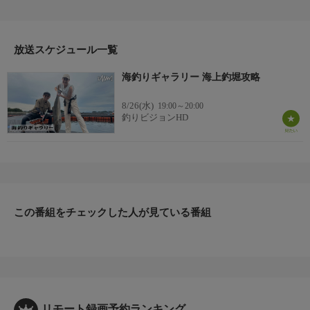
物や高級魚を相手に一日を大満喫。
海上釣堀のエキスパート北条公哉さんを先生役に迎え、より深
く楽しめて、より沢山の釣果を上げる為の仕掛けや、エサのロー
テーション術など、テクニック満載でお届け！
放送スケジュール一覧
＊出演者：北条公哉・高橋麻美
海釣りギャラリー 海上釣堀攻略
＊初回放送：2023/9/30
8/26(水)
19:00～20:00
釣りビジョンHD
この番組をチェックした人が見ている番組
リモート録画予約ランキング