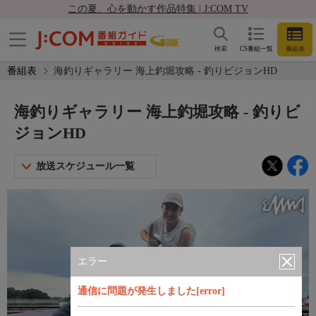
この夏、心を動かす作品特集 | J:COM TV
検索
CS番組一覧
番組表
番組表
海釣りギャラリー 海上釣堀攻略 - 釣りビジョンHD
海釣りギャラリー 海上釣堀攻略 - 釣りビ
ジョンHD
放送スケジュール一覧
エラー
通信に問題が発生しました[error]