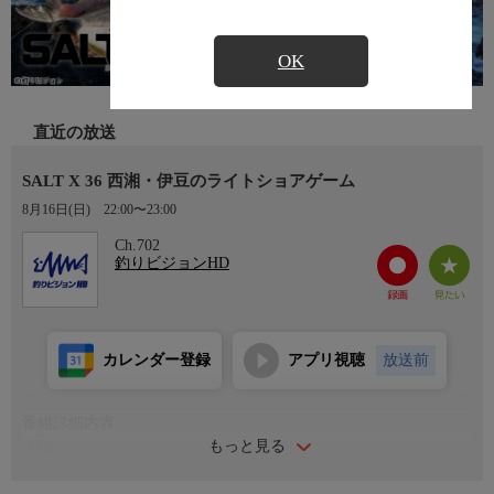
OK
直近の放送
SALT X 36 西湘・伊豆のライトショアゲーム
8月16日(日)
22:00〜23:00
Ch.702
釣りビジョンHD
カレンダー登録
アプリ視聴
放送前
番組詳細内容
もっと見る
詳細
旬の海のルアーゲームをお届けする『SALT X』。今回はライト