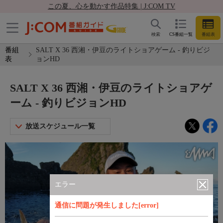
この夏、心を動かす作品特集 | J:COM TV
検索
CS番組一覧
番組表
番組
SALT X 36 西湘・伊豆のライトショアゲーム - 釣りビジ
表
ョンHD
SALT X 36 西湘・伊豆のライトショアゲ
ーム - 釣りビジョンHD
放送スケジュール一覧
エラー
通信に問題が発生しました[error]