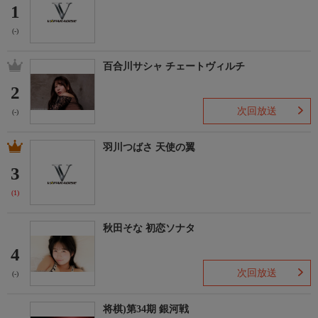
1
(-)
百合川サシャ チェートヴィルチ
2
次回放送
(-)
羽川つばさ 天使の翼
3
(1)
秋田そな 初恋ソナタ
4
次回放送
(-)
将棋)第34期 銀河戦