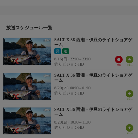
ゲームのエキスパート新保明弘と黒田寛亮が、西湘エリアから伊
豆半島にかけてライトショアゲームに挑戦。
メタルジグ、ワーム、トップウォータープラグなど様々なルア
ーを使い根魚から回遊魚まで釣れる魚を釣っていく。カンパチ、
ソウダ、ハタなど人気ターゲットを次々と攻略
放送スケジュール一覧
＊出演者：新保明弘・黒田寛亮
SALT X 36 西湘・伊豆のライトショアゲ
＊初回放送：2023/9/27
ーム
見
追
8/16(日)
22:00～23:00
釣りビジョンHD
SALT X 36 西湘・伊豆のライトショアゲ
ーム
8/20(木)
00:00～01:00
釣りビジョンHD
SALT X 36 西湘・伊豆のライトショアゲ
ーム
8/28(金)
10:00～11:00
釣りビジョンHD