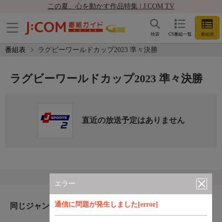
この夏、心を動かす作品特集 | J:COM TV
検索
CS番組一覧
番組表
番組表
ラグビーワールドカップ2023 準々決勝
ラグビーワールドカップ2023 準々決勝
直近の放送予定はありません
エラー
通信に問題が発生しました[error]
同じジャンルのおすすめ番組