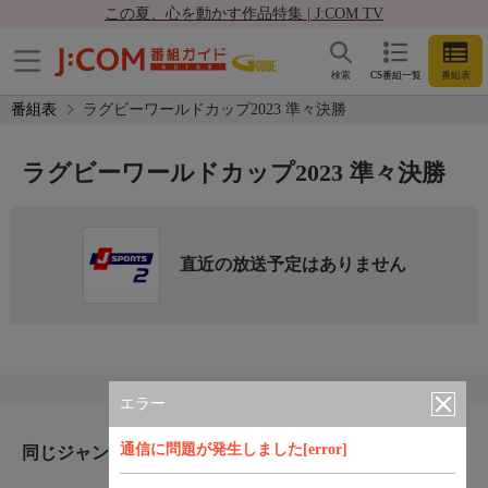
この夏、心を動かす作品特集 | J:COM TV
検索
CS番組一覧
番組表
番組表
ラグビーワールドカップ2023 準々決勝
ラグビーワールドカップ2023 準々決勝
直近の放送予定はありません
エラー
通信に問題が発生しました[error]
同じジャンルのおすすめ番組