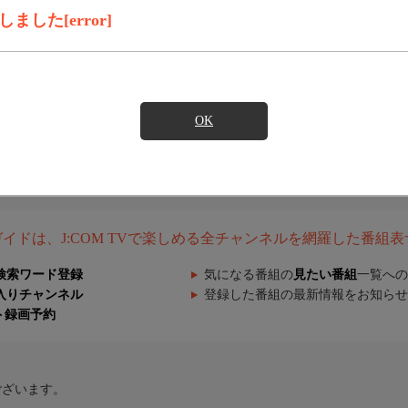
した[error]
OK
組ガイドは、J:COM TVで楽しめる全チャンネルを網羅した番組
検索ワード登録
気になる番組の
見たい番組
一覧への
入りチャンネル
登録した番組の最新情報をお知らせ
ト録画予約
ございます。