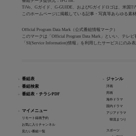
番組データ提供元：IPG Inc.
TiVo、Gガイド、G-GUIDE、およびGガイドロゴは、米国T
このホームページに掲載している記事・写真等あらゆる素
Official Program Data Mark（公式番組情報マーク）
このマークは「Official Program Data Mark」といい
「SI(Service Information)情報」を利用したサービ
番組表
ジャンル
番組検索
洋画
邦画
番組表・チラシPDF
海外ドラマ
国内ドラマ
マイメニュー
アジアドラマ
リモート録画予約
韓流まつり
お気に入りチャンネル
スポーツ
見たい番組一覧