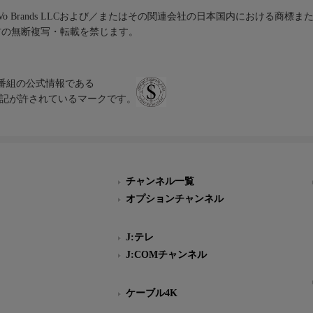
iVo Brands LLCおよび／またはその関連会社の日本国内における商標
材の無断複写・転載を禁じます。
、テレビ番組の公式情報である
スにのみ表記が許されているマークです。
チャンネル一覧
オプションチャンネル
J:テレ
J:COMチャンネル
ケーブル4K