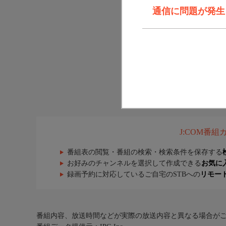
通信に問題が発生しま
J:COM番
番組表の閲覧・番組の検索・検索条件を保存する
お好みのチャンネルを選択して作成できる
お気に
録画予約に対応しているご自宅のSTBへの
リモー
番組内容、放送時間などが実際の放送内容と異なる場合が