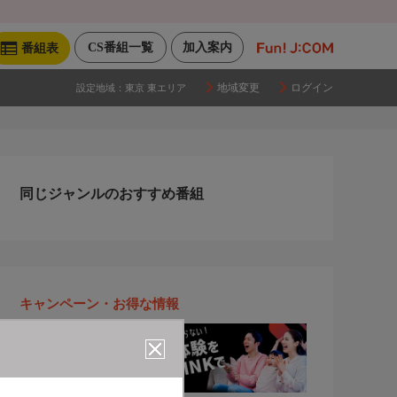
CS番組一覧
加入案内
番組表
地域変更
ログイン
設定地域：
東京 東エリア
同じジャンルのおすすめ番組
キャンペーン・お得な情報