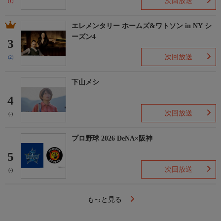
次回放送
(1)
エレメンタリー ホームズ&ワトソン in NY シ
ーズン4
3
次回放送
(2)
下山メシ
4
次回放送
(-)
プロ野球 2026 DeNA×阪神
5
次回放送
(-)
もっと見る