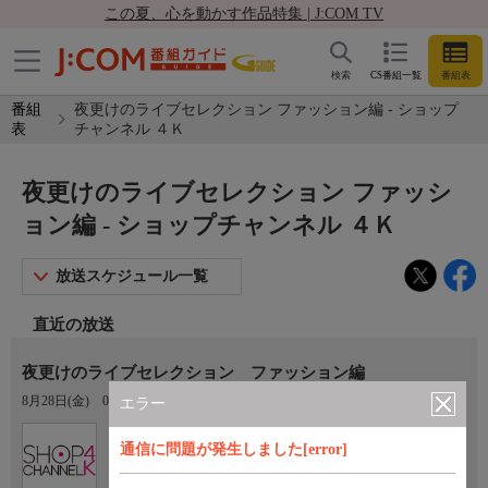
この夏、心を動かす作品特集 | J:COM TV
検索
CS番組一覧
番組表
番組
夜更けのライブセレクション ファッション編 - ショップ
表
チャンネル ４Ｋ
夜更けのライブセレクション ファッシ
ョン編 - ショップチャンネル ４Ｋ
放送スケジュール一覧
直近の放送
夜更けのライブセレクション ファッション編
8月28日(金)
03:00〜04:00
エラー
Ch.430
通信に問題が発生しました[error]
ショップチャンネル ４Ｋ