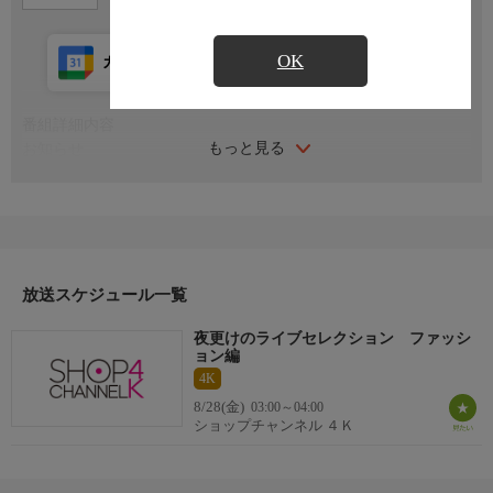
OK
カレンダー登録
アプリ視聴
放送前
番組詳細内容
もっと見る
お知らせ
日本初のショッピング専門チャンネルとして1996年にスタート。
ファッション、ビューティー、ホームグッズ、グルメなど、バイ
ヤーが厳選した商品を24時間ご紹介。世界中の逸品に出会う喜び
を生放送ならではの臨場感と一緒にお楽しみください。
＊ライブ放送につき、番組および商品内容に変更が生じる場合も
放送スケジュール一覧
ございます。
夜更けのライブセレクション ファッシ
ＨＰ：https://www.shopch.jp
ョン編
4K
8/28(金)
03:00～04:00
ショップチャンネル ４Ｋ